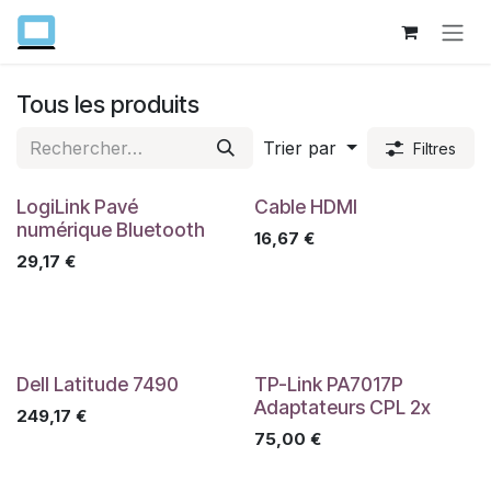
Se rendre au contenu
Tous les produits
Trier par
Filtres
LogiLink Pavé
Cable HDMI
numérique Bluetooth
16,67
€
29,17
€
Dell Latitude 7490
TP-Link PA7017P
Adaptateurs CPL 2x
249,17
€
75,00
€